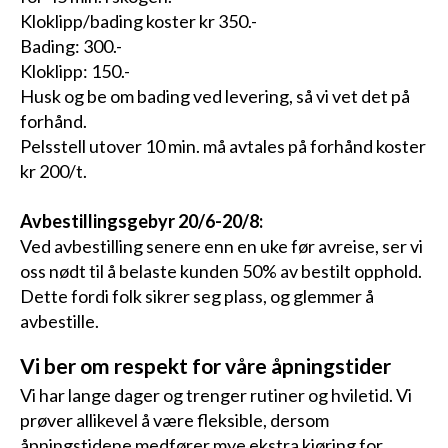
Kloklipp/bading koster kr 350.-
Bading: 300.-
Kloklipp: 150.-
Husk og be om bading ved levering, så vi vet det på
forhånd.
Pelsstell utover 10 min. må avtales på forhånd koster
kr 200/t.
Avbestillingsgebyr 20/6-20/8:
Ved avbestilling senere enn en uke før avreise, ser vi
oss nødt til å belaste kunden 50% av bestilt opphold.
Dette fordi folk sikrer seg plass, og glemmer å
avbestille.
Vi ber om respekt for våre åpningstider
Vi har lange dager og trenger rutiner og hviletid. Vi
prøver allikevel å være fleksible, dersom
åpningstidene medfører mye ekstra kjøring for