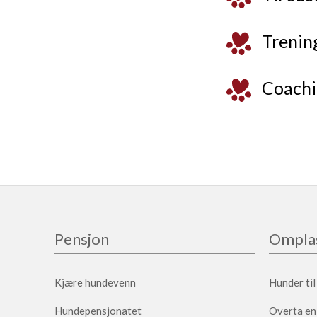
Trenin
Coachi
Pensjon
Omplas
Kjære hundevenn
Hunder ti
Hundepensjonatet
Overta en