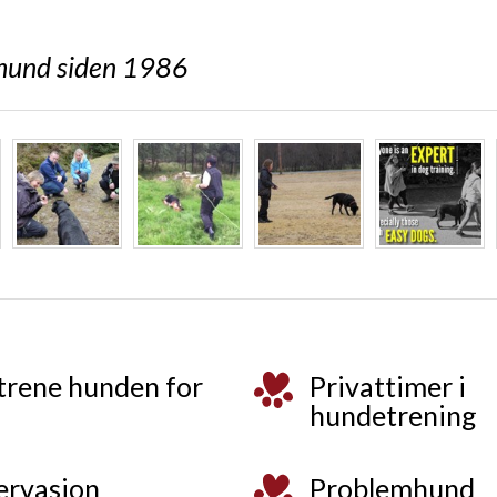
r hund siden 1986
 trene hunden for
Privattimer i
hundetrening
servasjon
Problemhund