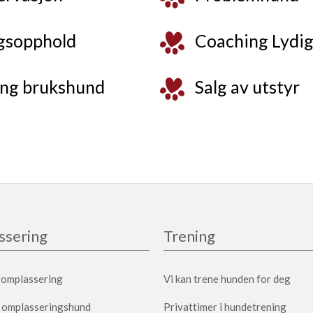
gsopphold
Coaching Lydi
ng brukshund
Salg av utstyr
sering
Trening
l omplassering
Vi kan trene hunden for deg
 omplasseringshund
Privattimer i hundetrening