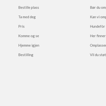
Bestille plass
Bør du om
Ta med deg
Kan vi om
Pris
Hundefòr 
Komme og se
Her finner
Hjemme igjen
Omplasser
Bestilling
Vil du stø