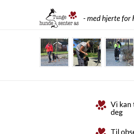
- med hjerte fo
Vi kan
deg
Til ob