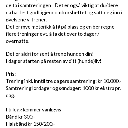
delta i samtreningen! Det er også viktig at du/dere
da har lest godt igjennom kursheftet og satt deg inn i
øvelsene vi trener.
Det er mye motorikk å få på plass og en bør regne
flere treninger evt. å ta det over to dager /
overnatte.
Det er aldri for sent å trene hunden din!
I dag er starten på resten av ditt (hunde)liv!
Pris:
Trening inkl. inntil tre dagers samtrening: kr 10.000.-
Samtrening lørdager og søndager: 1000 kr ekstra pr.
dag.
I tillegg kommer vanligvis
Bånd kr 300.-
Halsbånd kr 150/200.-